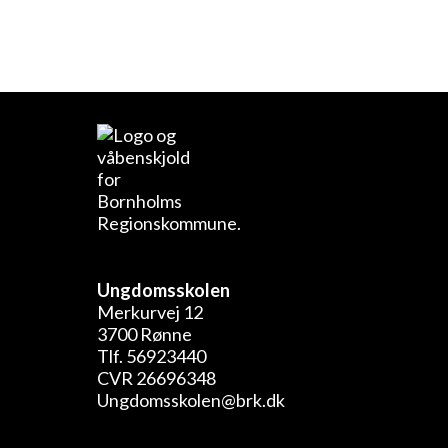
Ungdomsskolen
Merkurvej 12
3700 Rønne
Tlf. 56923440
CVR 26696348
Ungdomsskolen@brk.dk